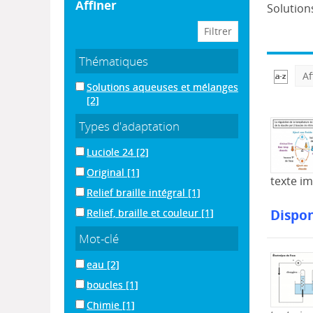
affiner
Solution
Thématiques
Af
Solutions aqueuses et mélanges
[2]
Types d'adaptation
Luciole 24
[2]
Original
[1]
texte i
Relief braille intégral
[1]
Dispon
Relief, braille et couleur
[1]
Mot-clé
eau
[2]
boucles
[1]
Chimie
[1]