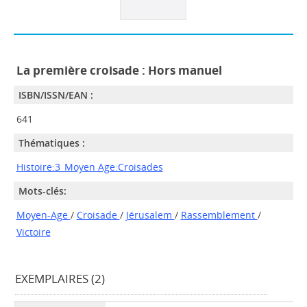
La première croisade : Hors manuel
ISBN/ISSN/EAN :
641
Thématiques :
Histoire:3_Moyen Age:Croisades
Mots-clés:
Moyen-Age
/
Croisade
/
Jérusalem
/
Rassemblement
/
Victoire
EXEMPLAIRES (2)