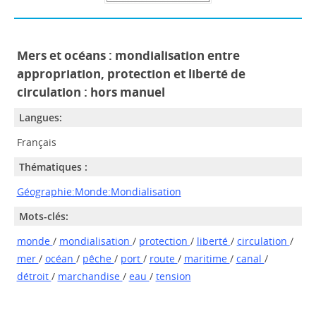
Mers et océans : mondialisation entre
appropriation, protection et liberté de
circulation : hors manuel
Langues:
Français
Thématiques :
Géographie:Monde:Mondialisation
Mots-clés:
monde
/
mondialisation
/
protection
/
liberté
/
circulation
/
mer
/
océan
/
pêche
/
port
/
route
/
maritime
/
canal
/
détroit
/
marchandise
/
eau
/
tension