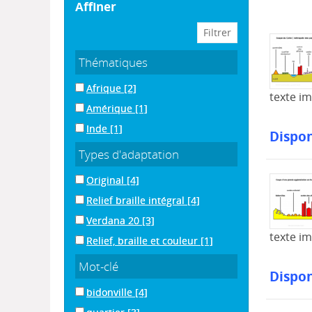
affiner
Thématiques
Afrique
[2]
texte i
Amérique
[1]
Inde
[1]
Dispon
Types d'adaptation
Original
[4]
Relief braille intégral
[4]
Verdana 20
[3]
texte i
Relief, braille et couleur
[1]
Mot-clé
Dispon
bidonville
[4]