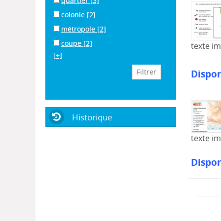
quartier
[3]
colonie
[2]
métropole
[2]
coupe
[2]
texte i
[+]
Dispon
Historique
texte i
Dispon