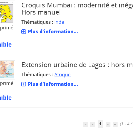
Croquis Mumbai : modernité et inéga
Hors manuel
Thématiques :
Inde
mprimé
Plus d'information...
ible
Extension urbaine de Lagos : hors 
Thématiques :
Afrique
mprimé
Plus d'information...
ible
1
(1 - 4 /