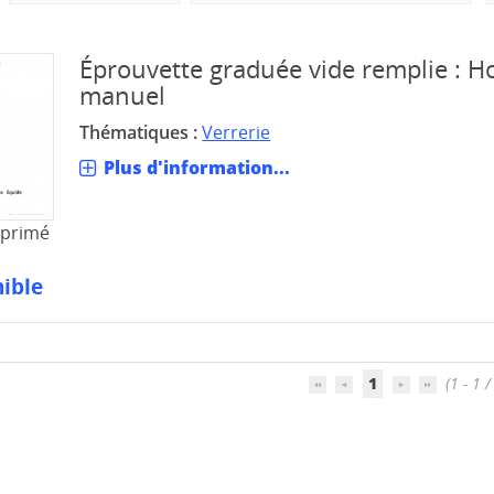
Éprouvette graduée vide remplie : H
manuel
Thématiques :
Verrerie
Plus d'information...
mprimé
ible
1
(1 - 1 /