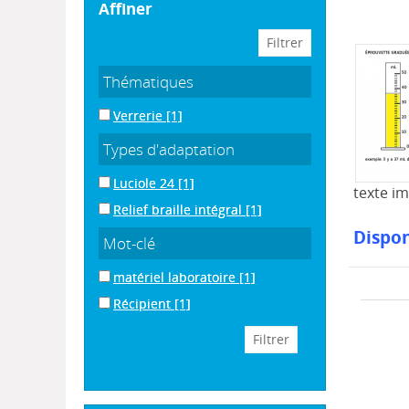
affiner
Thématiques
Verrerie
[1]
Types d'adaptation
Luciole 24
[1]
texte i
Relief braille intégral
[1]
Dispon
Mot-clé
matériel laboratoire
[1]
Récipient
[1]